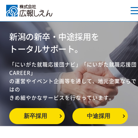
新潟の新卒・中途採用を
トータルサポート。
「にいがた就職応援団ナビ」「にいがた就職応援団
CAREER」
の運営やイベント企画等を通して、地元企業ならで
はの
きめ細やかなサービスを行なっています。
新卒採用
中途採用