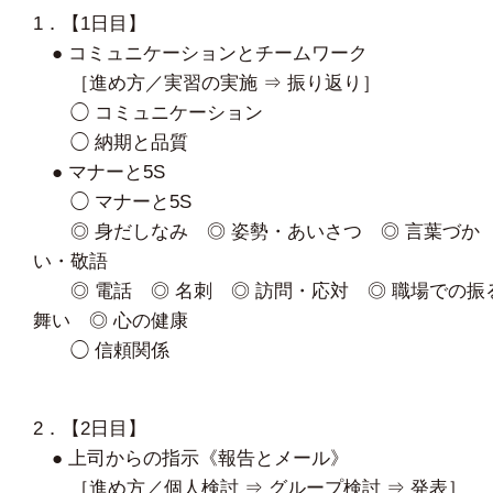
1．【1日目】
● コミュニケーションとチームワーク
［進め方／実習の実施 ⇒ 振り返り］
◯ コミュニケーション
◯ 納期と品質
● マナーと5S
◯ マナーと5S
◎ 身だしなみ ◎ 姿勢・あいさつ ◎ 言葉づか
い・敬語
◎ 電話 ◎ 名刺 ◎ 訪問・応対 ◎ 職場での振
舞い ◎ 心の健康
◯ 信頼関係
2．【2日目】
● 上司からの指示《報告とメール》
［進め方／個人検討 ⇒ グループ検討 ⇒ 発表］