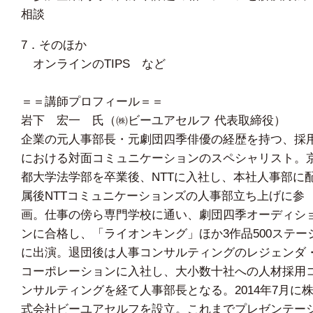
相談
7．そのほか
オンラインのTIPS など
＝＝講師プロフィール＝＝
岩下 宏一 氏（㈱ビーユアセルフ 代表取締役）
企業の元人事部長・元劇団四季俳優の経歴を持つ、採
における対面コミュニケーションのスペシャリスト。
都大学法学部を卒業後、NTTに入社し、本社人事部に
属後NTTコミュニケーションズの人事部立ち上げに参
画。仕事の傍ら専門学校に通い、劇団四季オーディシ
ンに合格し、「ライオンキング」ほか3作品500ステー
に出演。退団後は人事コンサルティングのレジェンダ
コーポレーションに入社し、大小数十社への人材採用
ンサルティングを経て人事部長となる。2014年7月に
式会社ビーユアセルフを設立。これまでプレゼンテー