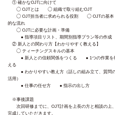
① 確かなOJTに向けて
◯ OJTとは ◯ 組織で取り組むOJT
◯ OJT担当者に求められる役割 ◯ OJTの基本
的な流れ
◯ OJTに必要な計画・準備
● 指導項目リスト、期間別指導プラン等の作成
② 新人との関わり方【わかりやすく教える】
◯ ティーチングスキルの基本
● 新人との信頼関係をつくる ● 1つの作業を
える
● わかりやすい教え方（話しの組み立て、質問
活用）
● 仕事の任せ方 ● 指示の出し方
※事後課題
次回研修までに、OJT計画を上長の方と相談の上
完成していただきます。